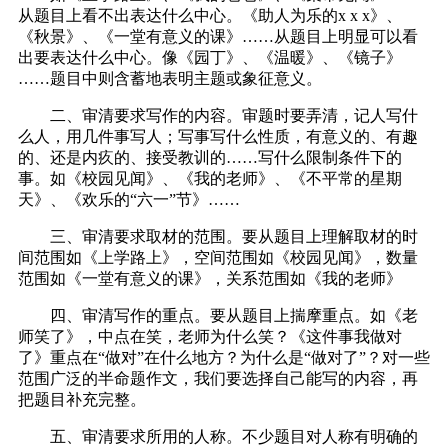
从题目上看不出表达什么中心。《助人为乐的x x x》、
《秋景》、《一堂有意义的课》……从题目上明显可以看
出要表达什么中心。像《园丁》、《温暖》、《镜子》
……题目中则含蓄地表明主题或象征意义。
二、审清要求写作的内容。审题时要弄清，记人写什
么人，用几件事写人；写事写什么性质，有意义的、有趣
的、还是内疚的、接受教训的……写什么限制条件下的
事。如《校园见闻》、《我的老师》、《不平常的星期
天》、《欢乐的“六一”节》……
三、审清要求取材的范围。要从题目上理解取材的时
间范围如《上学路上》，空间范围如《校园见闻》，数量
范围如《一堂有意义的课》，关系范围如《我的老师》
四、审清写作的重点。要从题目上揣摩重点。如《老
师笑了》，中点在笑，老师为什么笑？《这件事我做对
了》重点在“做对”在什么地方？为什么是“做对了”？对一些
范围广泛的半命题作文，我们要选择自己能写的内容，再
把题目补充完整。
五、审清要求所用的人称。不少题目对人称有明确的