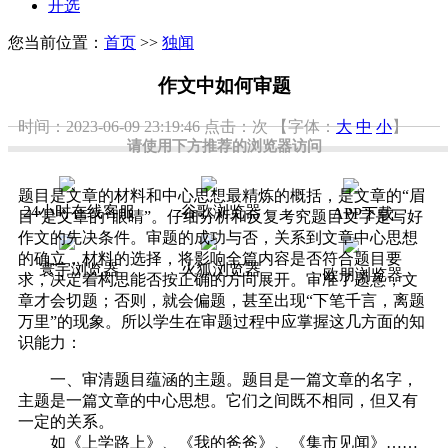
开选
您当前位置：
首页
>>
独闻
作文中如何审题
时间：2023-06-09 23:19:46
点击：
次
【字体：
大
中
小
】
请使用下方推荐的浏览器访问
题目是文章的材料和中心思想最精炼的概括，是文章的“眉
24小时在线客服
谷歌浏览器
APP下载
目”是文章的“眼睛”。仔细分析和反复考究题目文字是写好
作文的先决条件。审题的成功与否，关系到文章中心思想
的确立，材料的选择，将影响全篇内容是否符合题目要
寰宇浏览器
火狐浏览器
欧朋浏览器
求，决定着构思能否按正确的方向展开。审准了题意，文
章才会切题；否则，就会偏题，甚至出现“下笔千言，离题
万里”的现象。所以学生在审题过程中应掌握这几方面的知
识能力：
一、审清题目蕴涵的主题。题目是一篇文章的名字，
主题是一篇文章的中心思想。它们之间既不相同，但又有
一定的关系。
如《上学路上》、《我的爸爸》、《集市见闻》……