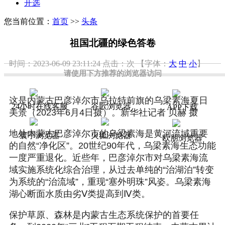
开选
您当前位置：
首页
>>
头条
祖国北疆的绿色答卷
时间：2023-06-09 23:11:24
点击：
次
【字体：
大
中
小
】
请使用下方推荐的浏览器访问
这是内蒙古巴彦淖尔市乌拉特前旗的乌梁素海夏日
24小时在线客服
谷歌浏览器
APP下载
美景（2023年6月4日摄）。新华社记者 贝赫 摄
地处内蒙古巴彦淖尔市的乌梁素海是黄河流域重要
寰宇浏览器
火狐浏览器
欧朋浏览器
的自然“净化区”。20世纪90年代，乌梁素海生态功能
一度严重退化。近些年，巴彦淖尔市对乌梁素海流
域实施系统化综合治理，从过去单纯的“治湖泊”转变
为系统的“治流域”，重现“塞外明珠”风姿。乌梁素海
湖心断面水质由劣Ⅴ类提高到Ⅳ类。
保护草原、森林是内蒙古生态系统保护的首要任