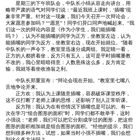
星期三的下午班队会，中队长小绢从容走向讲台，用
略带严肃的语气对同学们说：“最近我班上课时，‘插嘴’现
象非常严重。针对这一现象，我们今天召开一次辩论会，
大家愿意参加吗？““愿意”！同学们异口同声地喊起来。“我
们这一次的辩论内容是《作为小学生，我们能插嘴
吗？》，认为不能插嘴的同学为正方，坐教室左边，认为
能插嘴的同学为反方，坐教室右边，现在开始就位。”随着
中队长的一声令下，教室里迅速分成两组。我定睛一看，
正方的人都挤着坐，反方只有五人，这可是平时插嘴屡教
不改的，我心里暗暗得意：人数悬殊这么多，反方肯定
输，我就等着坐收渔翁之利。
中队长郑重宣布：“辩论会现在开始。”教室里七嘴八
舌地争论开来。
正方欢：我认为上课随意插嘴，容易破坏课堂秩序，
这不仅打断了老师上课的思维，还影响了别人正常听课。
反方翔：我认为在有些情况下插嘴也是可以的。有一
次在学习“组合图形的面积”时，同学们都不敢举手，这时
小强说：“老师，我们可以把它分割成学过的图形，把这些
图形的面积相加就是组合图形的面积。”经他的提示，我们
想到很多种方法，试想，如果当时小强不插嘴，我们会想
到这么多方法吗？