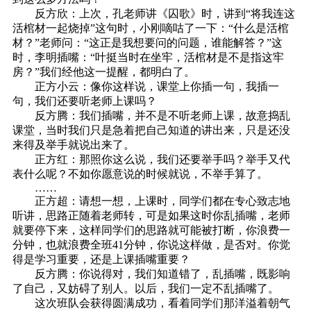
反方欣：上次，孔老师讲《囚歌》时，讲到“将我连这
活棺材一起烧掉”这句时，小刚嘀咕了一下：“什么是活棺
材？”老师问：“这正是我想要问的问题，谁能解答？”这
时，李明插嘴：“叶挺当时在坐牢，活棺材是不是指这牢
房？”我们经他这一提醒，都明白了。
正方小云：像你这样说，课堂上你插一句，我插一
句，我们还要听老师上课吗？
反方腾：我们插嘴，并不是不听老师上课，故意捣乱
课堂，当时我们只是急着把自己知道的讲出来，只是还没
来得及举手就说出来了。
正方红：那照你这么说，我们还要举手吗？举手又代
表什么呢？不如你愿意说的时候就说，不举手算了。
……
正方超：请想一想，上课时，同学们都在专心致志地
听讲，思路正随着老师转，可是如果这时你乱插嘴，老师
就要停下来，这样同学们的思路就可能被打断，你浪费一
分钟，也就浪费全班41分钟，你说这样做，是否对。你觉
得是学习重要，还是上课插嘴重要？
反方腾：你说得对，我们知道错了，乱插嘴，既影响
了自己，又妨碍了别人。以后，我们一定不乱插嘴了。
这次班队会获得圆满成功，看着同学们那洋溢着朝气