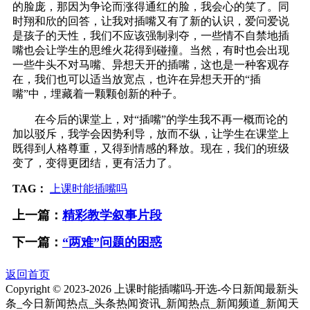
的脸庞，那因为争论而涨得通红的脸，我会心的笑了。同
时翔和欣的回答，让我对插嘴又有了新的认识，爱问爱说
是孩子的天性，我们不应该强制剥夺，一些情不自禁地插
嘴也会让学生的思维火花得到碰撞。当然，有时也会出现
一些牛头不对马嘴、异想天开的插嘴，这也是一种客观存
在，我们也可以适当放宽点，也许在异想天开的“插
嘴”中，埋藏着一颗颗创新的种子。
在今后的课堂上，对“插嘴”的学生我不再一概而论的
加以驳斥，我学会因势利导，放而不纵，让学生在课堂上
既得到人格尊重，又得到情感的释放。现在，我们的班级
变了，变得更团结，更有活力了。
TAG：
上课时能插嘴吗
上一篇：
精彩教学叙事片段
下一篇：
“两难”问题的困惑
返回首页
Copyright © 2023-
2026 上课时能插嘴吗-开选-今日新闻最新头
条_今日新闻热点_头条热闻资讯_新闻热点_新闻频道_新闻天