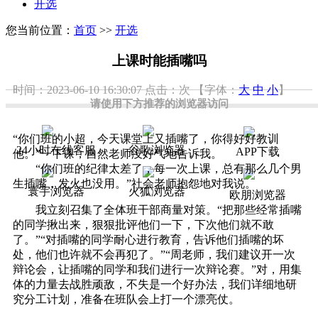
开选
您当前位置：
首页
>>
开选
上课时能插嘴吗
时间：2023-06-10 16:30:07
点击：
次
【字体：
大
中
小
】
请使用下方推荐的浏览器访问
“你们班的小超，今天课堂上又插嘴了，你得好好教训
24小时在线客服
谷歌浏览器
APP下载
他。”一下课，自然老师没好气地告诉我。
“你们班的纪律太差了，每一次上课，总有那么几个男
生插嘴，发火也没用。”社会老师抱怨地对我说。
寰宇浏览器
火狐浏览器
欧朋浏览器
我立刻召集了全体班干部商量对策。“把那些经常插嘴
的同学揪出来，狠狠批评他们一下，下次他们就不敢
了。”“对插嘴的同学耐心进行教育，告诉他们插嘴的坏
处，他们也许就不会再犯了。”“周老师，我们建议开一次
辩论会，让插嘴的同学和我们进行一次辩论赛。”对，用集
体的力量去战胜顽敌，不失是一个好办法，我们详细地研
究分工计划，准备在班队会上打一个漂亮仗。