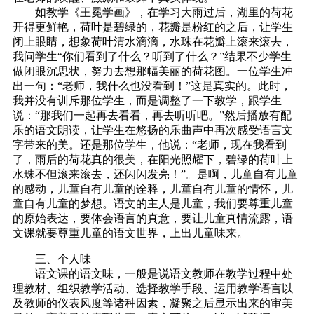
如教学《王冕学画》，在学习大雨过后，湖里的荷花
开得更鲜艳，荷叶是碧绿的，花瓣是粉红的之后，让学生
闭上眼睛，想象荷叶清水滴滴，水珠在花瓣上滚来滚去，
我问学生“你们看到了什么？听到了什么？”结果不少学生
做闭眼沉思状，努力去想那幅美丽的荷花图。一位学生冲
出一句：“老师，我什么也没看到！”这是真实的。此时，
我并没有训斥那位学生，而是调整了一下教学，跟学生
说：“那我们一起再去看看，再去听听吧。”然后播放有配
乐的语文朗读，让学生在悠扬的乐曲声中再次感受语言文
字带来的美。还是那位学生，他说：“老师，现在我看到
了，雨后的荷花真的很美，在阳光照耀下，碧绿的荷叶上
水珠不但滚来滚去，还闪闪发亮！”。是啊，儿童自有儿童
的感动，儿童自有儿童的诠释，儿童自有儿童的情怀，儿
童自有儿童的梦想。语文的主人是儿童，我们要尊重儿童
的原始表达，要体会语言的真意，要让儿童真情流露，语
文课就要尊重儿童的语文世界，上出儿童味来。
三、个人味
语文课的语文味，一般是说语文教师在教学过程中处
理教材、组织教学活动、选择教学手段、运用教学语言以
及教师的仪表风度等诸种因素，凝聚之后显示出来的审美