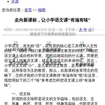
开选
您当前位置：
首页
>>
独闻
走向新课标，让小学语文课“有滋有味”
时间：2023-06-10 16:23:55
点击：
次
【字体：
大
中
小
】
请使用下方推荐的浏览器访问
小学语文，首先姓“语”，其性质的核心是工具性和人文性
24小时在线客服
谷歌浏览器
APP下载
的统一。因此，我们要正确把握语文教育的特点，不能把
语文课上成自然科学类、思想品德或别的什么课，而要把
语文课上得象语文课，就是要还语文的本体特征。其次，
寰宇浏览器
火狐浏览器
欧朋浏览器
小学语文又姓“小”，是儿童的语文教育，是儿童学习母
语、运用母语为主的教育。那么，在新课程改革理念的范
畴下，怎样才能把小学语文课教得“有滋有味”呢?在这里，
我想用如下的三个“味”来考虑怎样把语文课上得“有滋有
味”。
一、语文味
所谓的语文味即是语文的文学藴味，包括语文、文
学、形象、构思、意境、哲学、情趣等藴味，也即是语文