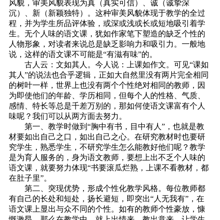
风貌，审美风貌表现为真（真实可信）、诚（诚挚深
沉）、新（新颖独特）。这种审美风貌体现于教学的全过
程，并为学生所品评体验，或深或浅或长或短地吸引着学
生。无个人味的语文课，犹如作家笔下塑造的缺乏个性的
人物形象，对读者来说总是缺乏影响力和吸引力。一般地
说，这样的语文课不可能是“有滋有味”的。
古人云：文如其人。今人说：上课如作文。可见“课如
其人”的说法也合乎逻辑，正如大自然里没有两片完全相同
的树叶一样，世界上也没有两个个性绝对相同的教师，因
为即使他们的年龄、学历相同，但每个人的性格、气质、
感情、特长等总是千差万别的，那如何使语文课富有个人
味呢？我们可以从两方面去努力。
第一、教学时做到“胸中有书，目中有人”，也就是教
材要如出自己之口，如出自己之心。在研究教材时也要研
究学生，熟悉学生，不研究学生怎么能教好他们呢？教学
是为育人服务的，身为语文教师，要想上出不乏个人味的
语文课，就要努力体现“书要滚瓜烂熟，上课不看教材，都
在肚子里”。
第二、突现优势，形成个性化教学风格。每位教师都
有自己的长处和短处，扬长避短，即突出“人无我有”，在
语文课上显出与众不同的个性。如有的教师个性豪放，慷
慨激昂，那么在教学中，就上出情来，教出意来，让学生