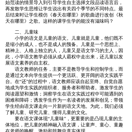
始范读的情景导入到引导学生自主选择文段品读语言后，
再发散学生思维让学生说出有关四个季节的不同特点。最
后结束时让学生模仿《春天在哪里》的歌曲进行改创《秋
天在哪里》之歌。这样的课学生学的能没有滋味吗？
二、儿童味
小学的语文是儿童的语文。儿童就是儿童，他们既不
是缩小的成人，也不是成人的预备。儿童是一个思想上、
精神上、人格上独立的人，儿童又是语文学习的主人，因
此，小学语文教学必须从成人霸权中走出来，还儿童以发
展语文素养的自主权。
语文教师的任务，主要不是教导学生和控制学生，而
是通过文本向学生提供一个更活跃、更开阔的语文实践平
台。在“还”的过程中，语文教师应该自起至终、自觉自愿
地成为学生实践的组织者、服务者和帮助者。激发学生的
阅读愿望和激情；洞察学生在语文实践过程中可能遇到的
困难和障碍；诱发学生作为一名读者的发展和创见；带领
学生经由语文课走向一片新的语文天地。为此，我们必须
了解儿童、研究儿童、懂得儿童的文化。
要在语文课体现“儿童味”，更重要的是凸现儿童的主
体地位，把儿童的精神融入语文课，让童声、童心、童趣
在老师的唤醒、激励和鼓舞中真实体现。