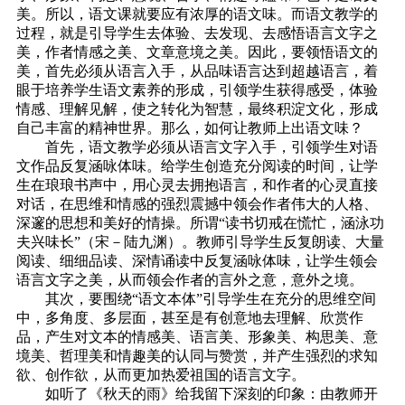
美。所以，语文课就要应有浓厚的语文味。而语文教学的
过程，就是引导学生去体验、去发现、去感悟语言文字之
美，作者情感之美、文章意境之美。因此，要领悟语文的
美，首先必须从语言入手，从品味语言达到超越语言，着
眼于培养学生语文素养的形成，引领学生获得感受，体验
情感、理解见解，使之转化为智慧，最终积淀文化，形成
自己丰富的精神世界。那么，如何让教师上出语文味？
首先，语文教学必须从语言文字入手，引领学生对语
文作品反复涵咏体味。给学生创造充分阅读的时间，让学
生在琅琅书声中，用心灵去拥抱语言，和作者的心灵直接
对话，在思维和情感的强烈震撼中领会作者伟大的人格、
深邃的思想和美好的情操。所谓“读书切戒在慌忙，涵泳功
夫兴味长”（宋－陆九渊）。教师引导学生反复朗读、大量
阅读、细细品读、深情诵读中反复涵咏体味，让学生领会
语言文字之美，从而领会作者的言外之意，意外之境。
其次，要围绕“语文本体”引导学生在充分的思维空间
中，多角度、多层面，甚至是有创意地去理解、欣赏作
品，产生对文本的情感美、语言美、形象美、构思美、意
境美、哲理美和情趣美的认同与赞赏，并产生强烈的求知
欲、创作欲，从而更加热爱祖国的语言文字。
如听了《秋天的雨》给我留下深刻的印象：由教师开